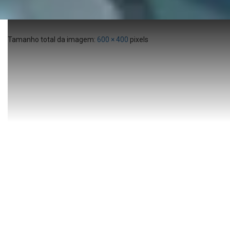
Tamanho total da imagem:
600
×
400
pixels