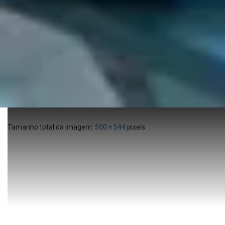
Tamanho total da imagem:
500
×
544
pixels