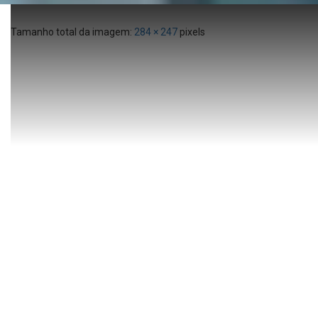
Tamanho total da imagem:
284
×
247
pixels