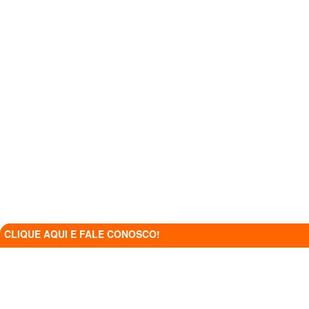
CLIQUE AQUI E FALE CONOSCO!
CLIQUE AQUI E FALE CONOSCO!
RTA_FE