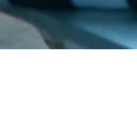
Tamanho total da imagem:
120
×
110
pixels