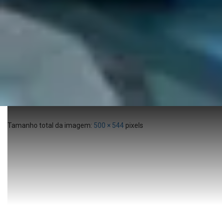
Tamanho total da imagem:
500
×
544
pixels